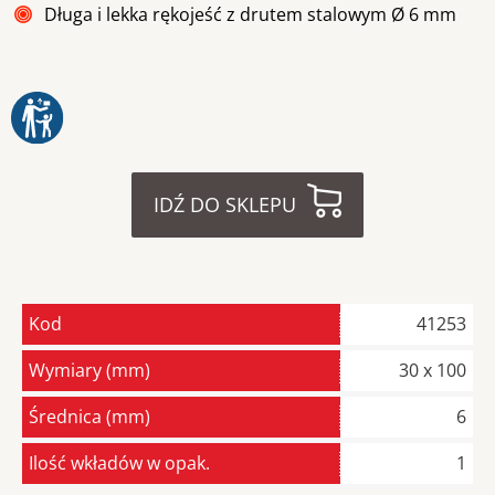
Długa i lekka rękojeść z drutem stalowym Ø 6 mm
IDŹ DO SKLEPU
Kod
41253
Wymiary (mm)
30 x 100
Średnica (mm)
6
Ilość wkładów w opak.
1