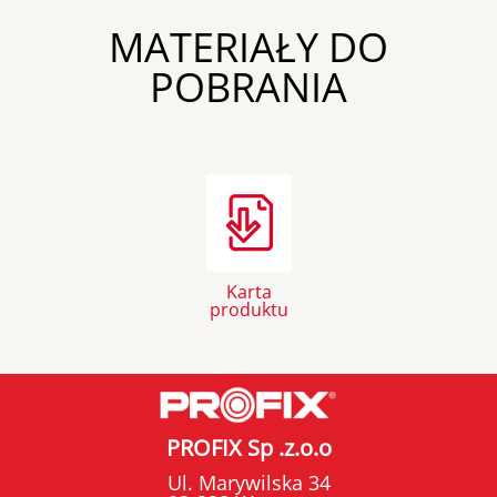
MATERIAŁY DO
POBRANIA
Karta
produktu
PROFIX Sp .z.o.o
Ul. Marywilska 34